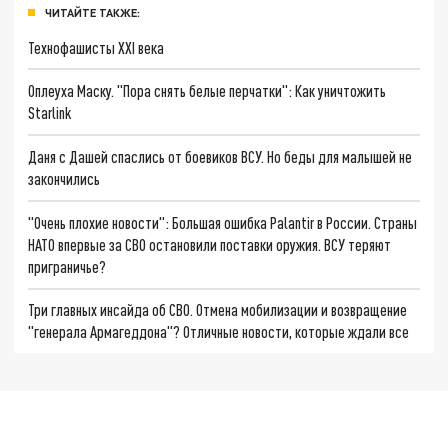
ЧИТАЙТЕ ТАКЖЕ:
Технофашисты XXI века
Оплеуха Маску. "Пора снять белые перчатки": Как уничтожить
Starlink
Даня с Дашей спаслись от боевиков ВСУ. Но беды для малышей не
закончились
"Очень плохие новости": Большая ошибка Palantir в России. Страны
НАТО впервые за СВО остановили поставки оружия. ВСУ теряют
приграничье?
Три главных инсайда об СВО. Отмена мобилизации и возвращение
"генерала Армагеддона"? Отличные новости, которые ждали все