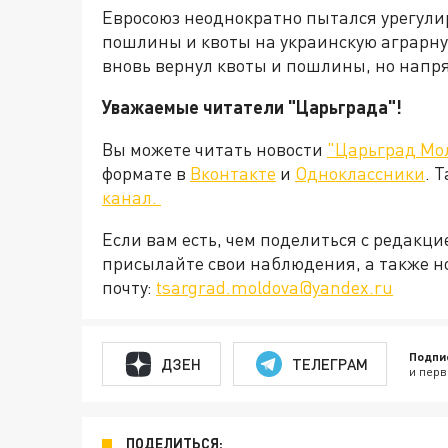
Евросоюз неоднократно пытался урегули
пошлины и квоты на украинскую аграрну
вновь вернул квоты и пошлины, но напр
Уважаемые читатели "Царьграда"!
Вы можете читать новости
"Царьград Мо
формате в
Вконтакте
и
Одноклассники
. 
канал.
Если вам есть, чем поделиться с редакц
присылайте свои наблюдения, а также н
почту:
tsargrad.moldova@yandex.ru
Подпи
ДЗЕН
ТЕЛЕГРАМ
и перв
ПОДЕЛИТЬСЯ: