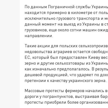
По данным Пограничной службы Украины,
находится примерно в километре от пол
исключительно грузового транспорта и м
данный момент на выезд из Украины в ст
грузовиков, еще около сотни машин ожи
направлении.
Такие акции для польских сельхозпроиз
недовольства аграриев остается свобод
ЕС, который был предоставлен Киеву вес
зерно и другие сельхозтовары из Украины
как изначально предполагалось. В резу
дешевой продукцией, что ударяет по дохо
претензии к качеству украинского зерна.
Массовые протесты фермеров начались в 
дороги у погранпунктов, выстраивая бар
протесты приобрели более организованн