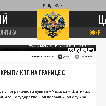
МОЛДОВА
ИЙ
Ц
АЛИТИКА
ЭФИР
MAKSIM KONSTANTINOV/GLOBAL LOOK PRESS
ПОДПИШИТЕСЬ:
КРЫЛИ КПП НА ГРАНИЦЕ С
ст у пограничного пункта «Медыка – Шегини»,
бщила Государственная пограничная служба