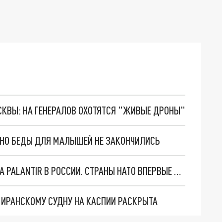
ОСКВЫ: НА ГЕНЕРАЛОВ ОХОТЯТСЯ "ЖИВЫЕ ДРОНЫ"
. НО БЕДЫ ДЛЯ МАЛЫШЕЙ НЕ ЗАКОНЧИЛИСЬ
"ОЧЕНЬ ПЛОХИЕ НОВОСТИ": БОЛЬШАЯ ОШИБКА PALANTIR В РОССИИ. СТРАНЫ НАТО ВПЕРВЫЕ ЗА СВО ОСТАНОВИЛИ ПОСТАВКИ ОРУЖИЯ. ВСУ ТЕРЯЮТ ПРИГРАНИЧЬЕ?
О ИРАНСКОМУ СУДНУ НА КАСПИИ РАСКРЫТА