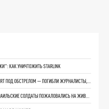
ТКИ": КАК УНИЧТОЖИТЬ STARLINK
ОГНЕННЫЙ АД ДЛЯ ПРАВДЫ. АРАБСКОЕ БЮРО RT ПОД ОБСТРЕЛОМ — ПОГИБЛИ ЖУРНАЛИСТЫ, ИЗРАИЛЬ МОЛЧИТ
ЕГИПЕТСКИЙ КАРАКАЛ ПЕРЕШЁЛ ГРАНИЦУ. ИЗРАИЛЬСКИЕ СОЛДАТЫ ПОЖАЛОВАЛИСЬ НА ЖИВОТНОЕ