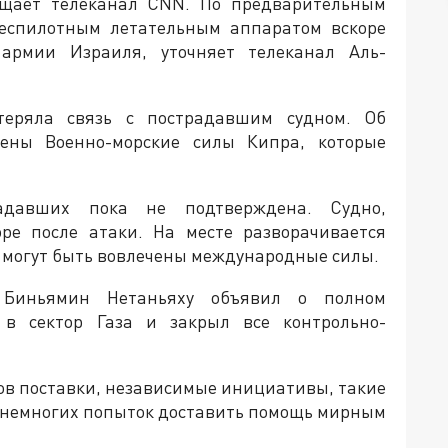
бщает телеканал CNN. По предварительным
беспилотным летательным аппаратом вскоре
армии Израиля, уточняет телеканал Аль-
теряла связь с пострадавшим судном. Об
ены Военно-морские силы Кипра, которые
давших пока не подтверждена. Судно,
оре после атаки. На месте разворачивается
е могут быть вовлечены международные силы.
 Биньямин Нетаньяху объявил о полном
в сектор Газа и закрыл все контрольно-
ов поставки, независимые инициативы, такие
з немногих попыток доставить помощь мирным