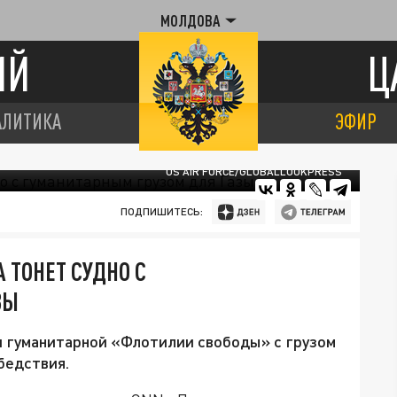
МОЛДОВА
ИЙ
Ц
АЛИТИКА
ЭФИР
US AIR FORCE/GLOBALLOOKPRESS
ПОДПИШИТЕСЬ:
 ТОНЕТ СУДНО С
ЗЫ
й гуманитарной «Флотилии свободы» с грузом
бедствия.