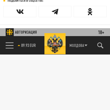
ПОДЕЛИТЬСЯ В СОЦСЕТЯХ:
18+
АВТОРИЗАЦИЯ
МОЛДОВА
85.64 BRENT
89.93 EUR