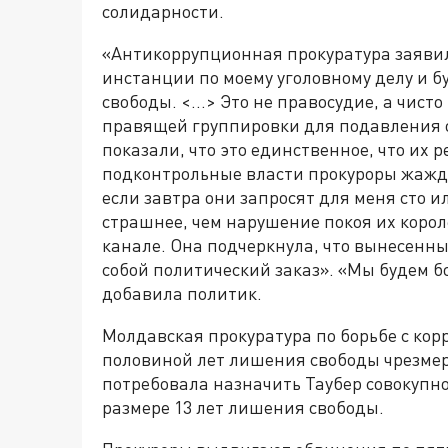
солидарности.
«Антикоррупционная прокуратура заявила
инстанции по моему уголовному делу и б
свободы. <...> Это не правосудие, а чист
правящей группировки для подавления о
показали, что это единственное, что их 
подконтрольные власти прокуроры жажду
если завтра они запросят для меня сто и
страшнее, чем нарушение покоя их корол
канале. Она подчеркнула, что вынесенны
собой политический заказ». «Мы будем бор
добавила политик.
Молдавская прокуратура по борьбе с кор
половиной лет лишения свободы чрезмер
потребовала назначить Таубер совокупн
размере 13 лет лишения свободы.