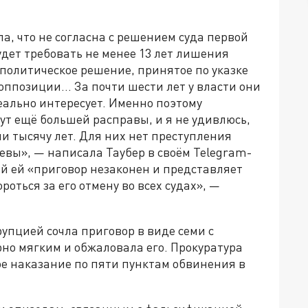
, что не согласна с решением суда первой
удет требовать не менее 13 лет лишения
о политическое решение, принятое по указке
ппозиции… За почти шести лет у власти они
реально интересует. Именно поэтому
т ещё большей расправы, и я не удивлюсь,
ли тысячу лет. Для них нет преступления
евы», — написала Таубер в своём Telegram-
й ей «приговор незаконен и представляет
оться за его отмену во всех судах», —
рупцией сочла приговор в виде семи с
но мягким и обжаловала его. Прокуратура
ое наказание по пяти пунктам обвинения в