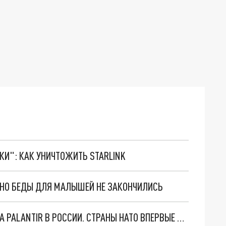
ТКИ": КАК УНИЧТОЖИТЬ STARLINK
. НО БЕДЫ ДЛЯ МАЛЫШЕЙ НЕ ЗАКОНЧИЛИСЬ
"ОЧЕНЬ ПЛОХИЕ НОВОСТИ": БОЛЬШАЯ ОШИБКА PALANTIR В РОССИИ. СТРАНЫ НАТО ВПЕРВЫЕ ЗА СВО ОСТАНОВИЛИ ПОСТАВКИ ОРУЖИЯ. ВСУ ТЕРЯЮТ ПРИГРАНИЧЬЕ?