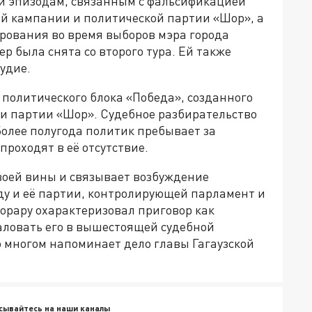
и эпизодам, связанным с фальсификацией
й кампании и политической партии «Шор», а
рования во время выборов мэра города
ер была снята со второго тура. Ей также
удие.
 политического блока «Победа», созданного
и партии «Шор». Судебное разбирательство
Более полугода политик пребывает за
роходят в её отсутствие.
своей вины и связывает возбуждение
ду и её партии, контролирующей парламент и
орару охарактеризовал приговор как
ловать его в вышестоящей судебной
во многом напоминает дело главы Гагаузской
сывайтесь на наши каналы