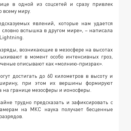
ице в одной из соцсетей и сразу привлек
 всему миру.
едсказуемых явлений, которые нам удается
о словно вспышка в другом мире», – написала
Lightning.
азряды, возникающие в мезосфере на высотах
пыхивают в момент особо интенсивных гроз,
 ученые описывают как «молнию-призрак».
гут достигать до 60 километров в высоту и
 ширину, при этом их вершины формируют
а на границе мезосферы и ионосферы.
райне трудно предсказать и зафиксировать с
камерам на МКС наука получает бесценные
разрядов.