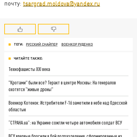
почту:
tsargrad.moldova@yandex.ru
ТЕГИ:
РУССКИЙ СНАЙПЕР
ВОЕНКОР РУДЕНКО
ЧИТАЙТЕ ТАКЖЕ:
Технофашисты XXI века
"Кротами" были все? Теракт в центре Москвы: На генералов
охотятся "живые дроны"
Военкор Котенок: Истребители F-16 заметили в небе над Одесской
областью
“СТРАНА.ua”: на Украине сожгли четыре автомобиля солдат ВСУ
ВСУ впервые бросили в бой подразделения, сформированные из