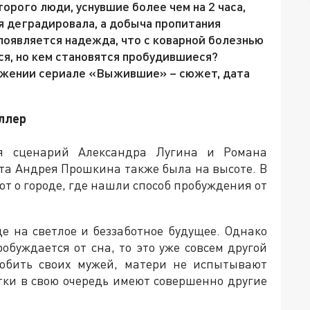
торого люди, уснувшие более чем на 2 часа,
я деградировала, а добыча пропитания
появляется надежда, что с коварной болезнью
ся, но кем становятся пробудившиеся?
олжении сериале «Выжившие» – сюжет, дата
иллер
я сценарий Александра Лугина и Романа
ота Андрея Прошкина также была на высоте. В
ют о городе, где нашли способ пробуждения от
е на светлое и беззаботное будущее. Однако
робуждается от сна, то это уже совсем другой
любить своих мужей, матери не испытывают
стки в свою очередь имеют совершенно другие