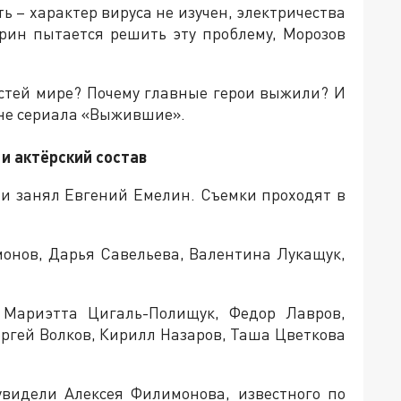
ать – характер вируса не изучен, электричества
дрин пытается решить эту проблему, Морозов
остей мире? Почему главные герои выжили? И
зоне сериала «Выжившие».
и актёрский состав
ии занял Евгений Емелин. Съемки проходят в
монов, Дарья Савельева, Валентина Лукащук,
ь Мариэтта Цигаль-Полищук, Федор Лавров,
ргей Волков, Кирилл Назаров, Таша Цветкова
увидели Алексея Филимонова, известного по