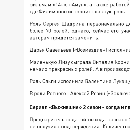
фильмам «14+», «Амун», а также работо
где Филимонов исполнит главную роль.
Роль Сергея Шадрина первоначально до
более 70 ролей, однако, сейчас его уч
авторам придется заменить.
Дарья Савельева («Возмездие») исполни
Маленькую Лизу сыграла Виталия Корниен
немало прекрасных ролей. А в производст
Роль Ольги исполнила Валентина Лукащ
В роли Ротного - Алексей Розин («Заключе
Сериал «Выжившие» 2 сезон - когда и г
Предварительно датой выхода названо 2
не получила подтверждения. Количество 