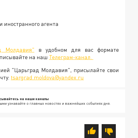
и иностранного агента
д Молдавия"
в удобном для вас формате
дписывайте на наш
Телеграм-канал.
кцией "Царьград Молдавия", присылайте свои
чту:
tsargrad.moldova@yandex.ru
сывайтесь на наши каналы
ыми узнавайте о главных новостях и важнейших событиях дня.