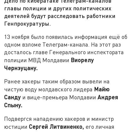
Дело по кибератаке Телеграм-каналов
главы полиции и других политических
деятелей будут расследовать работники
Генпрокуратуры.
13 ноября было появилась информация ещё об
одном взломе Телеграм-канала. На этот раз
досталось главе Генерального инспектората
Виорелу
полиции МВД Молдавии
Чернэуцану.
Ранее хакеры таким образом вывели на
Майю
чистую воду молдавского лидера
Санду
Андрея
и вице-премьера Молдавии
Спыну.
Подвергся нападению хакеров и министр
Сергей Литвиненко,
юстиции
его личная