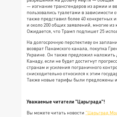
— изгнание трансгендеров из армии и в
пользовались туалетами в зависимости 
также представил более 40 конкретных 
и около 200 общих заявлений, многие из
Ожидается, что Трамп подпишет 25 испо
На долгосрочную перспективу он заплан
возврат Панамского канала, покупка Гр
Украине. Он также предложил наложить
Канаду, если не будет достигнут прогре
странам и усиления пограничного контр
снисходительно относился к этим государ
Также новые тарифы были предложены и
Уважаемые читатели "Царьграда"!
Вы можете читать новости
"Царьград Мо