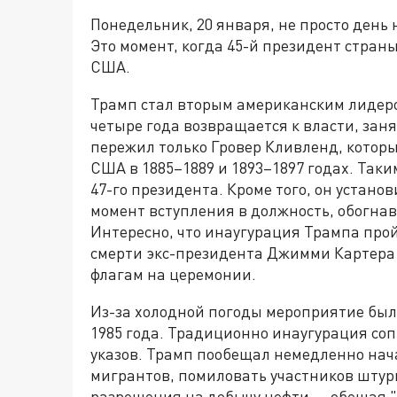
Понедельник, 20 января, не просто день
Это момент, когда 45-й президент страны 
США.
Трамп стал вторым американским лидеро
четыре года возвращается к власти, зан
пережил только Гровер Кливленд, которы
США в 1885–1889 и 1893–1897 годах. Таки
47-го президента. Кроме того, он устан
момент вступления в должность, обогна
Интересно, что инаугурация Трампа прой
смерти экс-президента Джимми Картера 
флагам на церемонии.
Из-за холодной погоды мероприятие было
1985 года. Традиционно инаугурация с
указов. Трамп пообещал немедленно на
мигрантов, помиловать участников штур
разрешения на добычу нефти — обещая "б