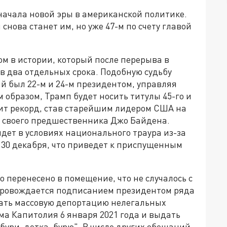
 начала новой эры в американской политике.
снова станет им, но уже 47-м по счету главой
м в истории, который после перерыва в
яв два отдельных срока. Подобную судьбу
й был 22-м и 24-м президентом, управляя
м образом, Трамп будет носить титулы 45-го и
овит рекорд, став старейшим лидером США на
в своего предшественника Джо Байдена.
дет в условиях национального траура из-за
30 декабря, что приведет к приспущенным
 перенесено в помещение, что не случалось с
опровождается подписанием президентом ряда
чать массовую депортацию нелегальных
ма Капитолия 6 января 2021 года и выдать
ури, детка, бурю". В числе других обещаний