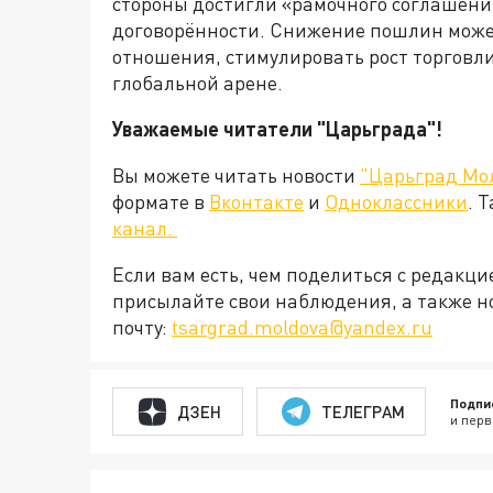
стороны достигли «рамочного соглашения
договорённости. Снижение пошлин может
отношения, стимулировать рост торговли
глобальной арене.
Уважаемые читатели "Царьграда"!
Вы можете читать новости
"Царьград Мо
формате в
Вконтакте
и
Одноклассники
. 
канал.
Если вам есть, чем поделиться с редакц
присылайте свои наблюдения, а также н
почту:
tsargrad.moldova@yandex.ru
Подпи
ДЗЕН
ТЕЛЕГРАМ
и перв