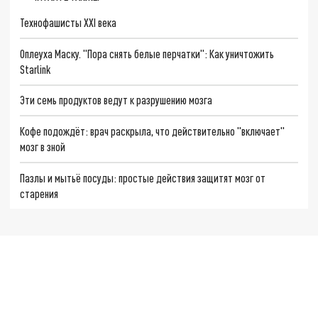
Технофашисты XXI века
Оплеуха Маску. "Пора снять белые перчатки": Как уничтожить
Starlink
Эти семь продуктов ведут к разрушению мозга
Кофе подождёт: врач раскрыла, что действительно "включает"
мозг в зной
Пазлы и мытьё посуды: простые действия защитят мозг от
старения