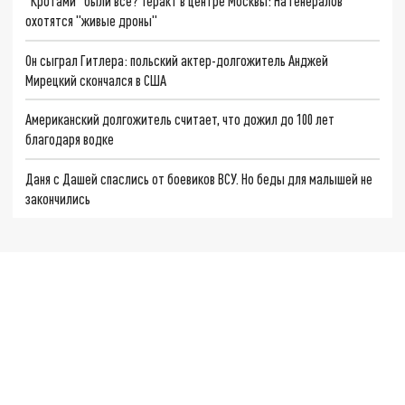
"Кротами" были все? Теракт в центре Москвы: На генералов
охотятся "живые дроны"
Он сыграл Гитлера: польский актер-долгожитель Анджей
Мирецкий скончался в США
Американский долгожитель считает, что дожил до 100 лет
благодаря водке
Даня с Дашей спаслись от боевиков ВСУ. Но беды для малышей не
закончились