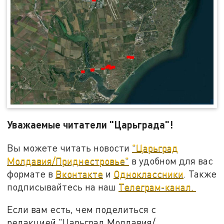
Уважаемые читатели "Царьграда"!
Вы можете читать новости
"Царьград
Молдавия/Приднестровье"
в удобном для вас
формате в
Вконтакте
и
Одноклассники
. Также
подписывайтесь на наш
Телеграм-канал.
Если вам есть, чем поделиться с
редакцией "Царьград Молдавия/