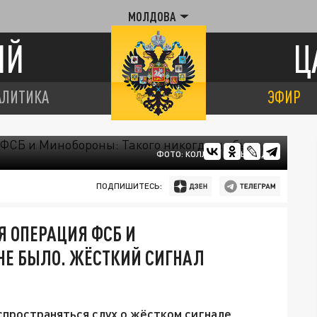
МОЛДОВА
ИЙ
Ц
АЛИТИКА
ЭФИР
ФОТО: КОЛЛАЖ ЦАРЬГРАДА
ПОДПИШИТЕСЬ:
Я ОПЕРАЦИЯ ФСБ И
НЕ БЫЛО. ЖЁСТКИЙ СИГНАЛ
спространяться слух о жёстком сигнале