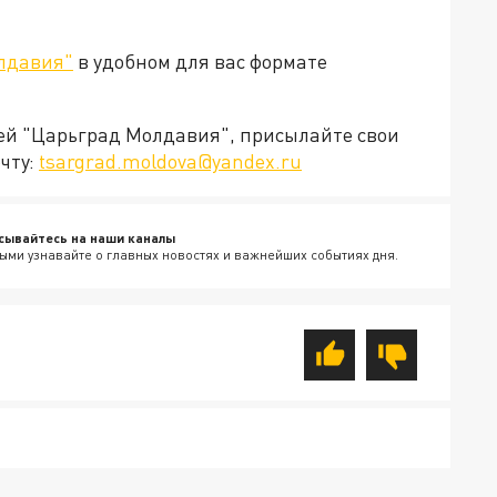
лдавия"
в удобном для вас формате
ией "Царьград Молдавия", присылайте свои
чту:
tsargrad.moldova@yandex.ru
сывайтесь на наши каналы
ыми узнавайте о главных новостях и важнейших событиях дня.