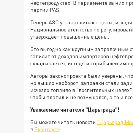
нефтепродуктах. В парламенте за них п
партии PAS.
Теперь АЗС устанавливают цены, исходя
Национальное агентство по регулирован
утверждает повышенные цены.
Это выгодно как крупным заправочным с
зависит от доходов импортеров нефтепр
складывается, исходя из прибылей импо
Авторы законопроекта были уверены, чт
но вышло наоборот: заправки стали зади
исчезло топливо в "воспительных целях"
чтобы платил и не возмущался, а то и вс
Уважаемые читатели "Царьграда"!
Вы можете читать новости
"Царьград Мо
в
Вконтакте
.