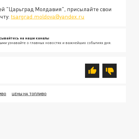
ией "Царьград Молдавия", присылайте свои
чту:
tsargrad.moldova@yandex.ru
сывайтесь на наши каналы
ыми узнавайте о главных новостях и важнейших событиях дня.
ИВО
ЦЕНЫ НА ТОПЛИВО