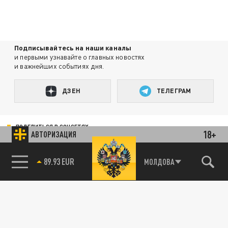
Подписывайтесь на наши каналы
и первыми узнавайте о главных новостях
и важнейших событиях дня.
ДЗЕН
ТЕЛЕГРАМ
ПОДЕЛИТЬСЯ В СОЦСЕТЯХ:
18+
АВТОРИЗАЦИЯ
85.64 BRENT
МОЛДОВА
89.93 EUR
Новости партнёров
Агрегатор новостей 24СМИ