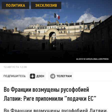
ПОЛИТИКА
ЭКСКЛЮЗИВ
ALEXIS SCIARD/GLOBALLOOKPRESS
12 АВГУСТА 12:38
ПОДПИШИТЕСЬ:
Во Франции возмущены русофобией
Латвии: Риге припомнили "подачки ЕС"
Во Франции возмущены русофобией Латвии.