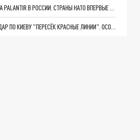
"ОЧЕНЬ ПЛОХИЕ НОВОСТИ": БОЛЬШАЯ ОШИБКА PALANTIR В РОССИИ. СТРАНЫ НАТО ВПЕРВЫЕ ЗА СВО ОСТАНОВИЛИ ПОСТАВКИ ОРУЖИЯ. ВСУ ТЕРЯЮТ ПРИГРАНИЧЬЕ?
"ТЕРПЕНИЕ ПУТИНА ЛОПНУЛО". РЕКОРДНЫЙ УДАР ПО КИЕВУ "ПЕРЕСЁК КРАСНЫЕ ЛИНИИ". ОСОБЫЕ СПЕЦЫ КНДР НА ЛБС? ТАЙНЫЕ ПЕРЕГОВОРЫ ЕВРОПЫ И МОСКВЫ