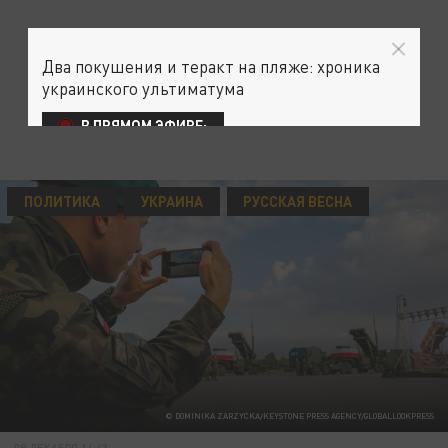
Два покушения и теракт на пляже: хроника
украинского ультиматума
В ПРЯМОМ ЭФИРЕ:
ПОЛИТИКА
УКРАИНА
РУССКАЯ ВЕСНА
© DOMINIKA ZARZYCKA/KEYSTONE PRESS AGENCY/GLOBALLOOKPRESS
08 ДЕКАБРЯ 14:43