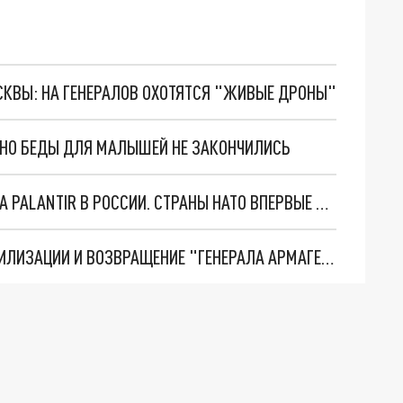
ОСКВЫ: НА ГЕНЕРАЛОВ ОХОТЯТСЯ "ЖИВЫЕ ДРОНЫ"
. НО БЕДЫ ДЛЯ МАЛЫШЕЙ НЕ ЗАКОНЧИЛИСЬ
"ОЧЕНЬ ПЛОХИЕ НОВОСТИ": БОЛЬШАЯ ОШИБКА PALANTIR В РОССИИ. СТРАНЫ НАТО ВПЕРВЫЕ ЗА СВО ОСТАНОВИЛИ ПОСТАВКИ ОРУЖИЯ. ВСУ ТЕРЯЮТ ПРИГРАНИЧЬЕ?
ТРИ ГЛАВНЫХ ИНСАЙДА ОБ СВО. ОТМЕНА МОБИЛИЗАЦИИ И ВОЗВРАЩЕНИЕ "ГЕНЕРАЛА АРМАГЕДДОНА"? ОТЛИЧНЫЕ НОВОСТИ, КОТОРЫЕ ЖДАЛИ ВСЕ