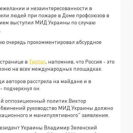
нежелании и незаинтересованности в
ели людей при пожаре в Доме профсоюзов в
ением выступил МИД Украины по случаю
.
вою очередь прокомментировал абсурдное
 странице в
Twitter
, напомнив, что Россия - это
резню на всех международных площадках.
ди авторов расстрела на майдане и в
- подчеркнул он.
ий оппозиционный политик Виктор
х обвинений руководство МИД Украины должно
окационного и манипулятивного" заявления.
 президент Украины Владимир Зеленский