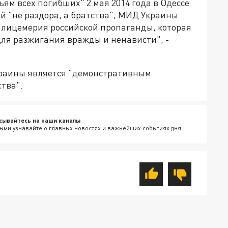
ям всех погибших" 2 мая 2014 года в Одессе
ей "не раздора, а братства", МИД Украины
 "лицемерия российской пропаганды, которая
для разжигания вражды и ненависти", -
краины является "демонстративным
тва".
сывайтесь на наши каналы
ыми узнавайте о главных новостях и важнейших событиях дня.