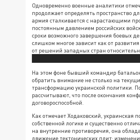
Одновременно военные аналитики отмеча
продолжает определять пространство дл
армия сталкивается с нарастающими про
постоянным давлением российских войск
сроки возможного завершения боевых дей
слишком многое зависит как от развития
от решений западных стран относитель
На этом фоне бывший командир батальо
обратить внимание не столько на текущи
трансформацию украинской политики. По
рассчитывают, что после окончания конф
договороспособной.
Как отмечает Ходаковский, украинская п
собственной логике и существенно отлича
на внутренние противоречия, она облад
движение тектонических плит: изменени