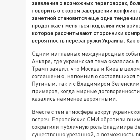
заявления о возможных переговорах, бол
говорить о скором завершении конфликта
заметной становится еще одна тенденция
продолжает меняться под влиянием войны,
которое рассчитывают сторонники компр
вероятность перезагрузки Украины. Как о
Одним из главных международных событ
Анкаре, где украинская тема оказалась
Трамп заявил, что Москва и Киев в цело
соглашению, напомнив о состоявшихся т
Путиным, так и с Владимиром Зеленским.
примеров, когда мирные договоренности 
казались наименее вероятными.
Вместе с тем атмосфера вокруг украинск
встреч. Европейские СМИ обратили вним
сократили публичную роль Владимира Зе
существенно урезанной, а возможность 