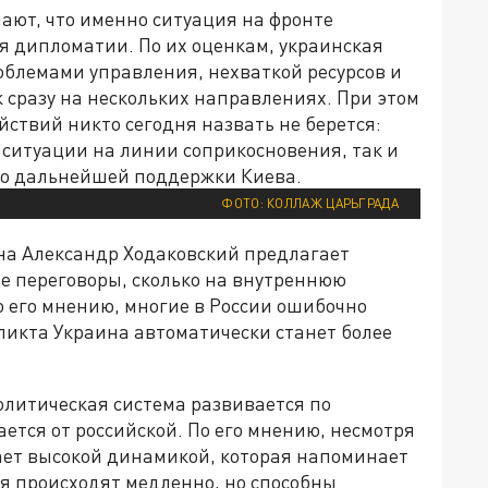
ют, что именно ситуация на фронте
я дипломатии. По их оценкам, украинская
блемами управления, нехваткой ресурсов и
 сразу на нескольких направлениях. При этом
ствий никто сегодня назвать не берется:
 ситуации на линии соприкосновения, так и
но дальнейшей поддержки Киева.
ФОТО: КОЛЛАЖ ЦАРЬГРАДА
на Александр Ходаковский предлагает
е переговоры, сколько на внутреннюю
 его мнению, многие в России ошибочно
ликта Украина автоматически станет более
олитическая система развивается по
ется от российской. По его мнению, несмотря
ает высокой динамикой, которая напоминает
я происходят медленно, но способны