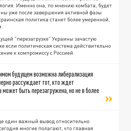
огия. Именно она, по мнению комбата, будет
ины уже после завершения активной фазы
украинская политика станет более умеренной,
м.
удущей "перезагрузке" Украины зачастую
же если политическая система действительно
жение к компромиссу с Россией.
зримом будущем возможна либерализация
 верно рассуждает тот, кто ждет
а может быть перезагружена, но не в более
еще один важный вывод относительно
сегодня многие полагают, что главная