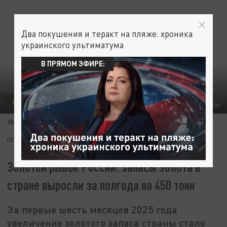
Два покушения и теракт на пляже: хроника
украинского ультиматума
В ПРЯМОМ ЭФИРЕ:
ПОЛИТИКА
ALEKSEY SMYSHLYAEV/GLOBALLOOKPRESS
ДМИТРИЙ КУНЦОВ
07 СЕНТЯБРЯ 09:05
ПОДПИШИТЕСЬ:
Золотой рывок России: запасы золота в
стране выросли за полгода на 450 тонн
За первые шесть месяцев 2025 года
увеличение золотого запаса страны стало