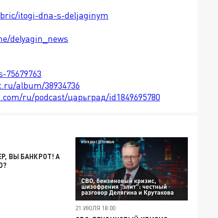
ubric/itogi-dna-s-deljaginym
.me/delyagin_news
ts-75679763
x.ru/album/38934736
le.com/ru/podcast/царьград/id1849695780
Р, ВЫ БАНКРОТ! А
О?
21 ИЮЛЯ 18:00