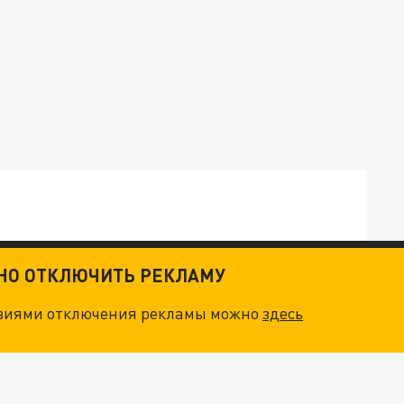
ТНО ОТКЛЮЧИТЬ РЕКЛАМУ
ОСКВЫ: НА ГЕНЕРАЛОВ ОХОТЯТСЯ "ЖИВЫЕ ДРОНЫ"
овиями отключения рекламы можно
здесь
. НО БЕДЫ ДЛЯ МАЛЫШЕЙ НЕ ЗАКОНЧИЛИСЬ
О ИРАНСКОМУ СУДНУ НА КАСПИИ РАСКРЫТА