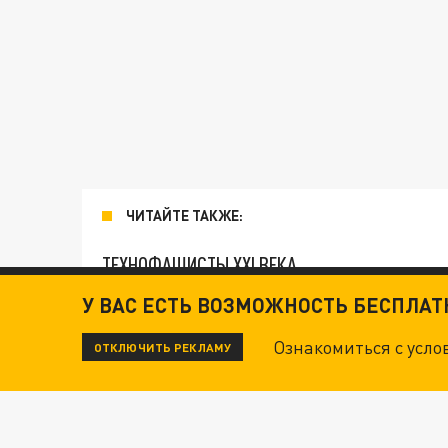
ЧИТАЙТЕ ТАКЖЕ:
ТЕХНОФАШИСТЫ XXI ВЕКА
У ВАС ЕСТЬ ВОЗМОЖНОСТЬ БЕСПЛА
"КРОТАМИ" БЫЛИ ВСЕ? ТЕРАКТ В ЦЕНТРЕ М
Ознакомиться с усл
ОТКЛЮЧИТЬ РЕКЛАМУ
ДАНЯ С ДАШЕЙ СПАСЛИСЬ ОТ БОЕВИКОВ ВСУ
ВОТ ЭТО ТРИЛЛЕР! ТАЙНА УДАРА УКРАИНЫ П