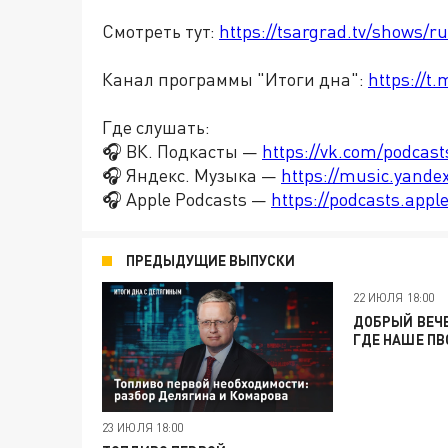
Смотреть тут:
https://tsargrad.tv/shows/r
Канал программы "Итоги дна":
https://t
Где слушать:
🎧 ВК. Подкасты —
https://vk.com/podcas
🎧 Яндекс. Музыка —
https://music.yande
🎧 Apple Podcasts —
https://podcasts.app
ПРЕДЫДУЩИЕ ВЫПУСКИ
22 ИЮЛЯ 18:00
ДОБРЫЙ ВЕЧЕ
ГДЕ НАШЕ ПВ
23 ИЮЛЯ 18:00