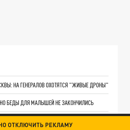
ОСКВЫ: НА ГЕНЕРАЛОВ ОХОТЯТСЯ "ЖИВЫЕ ДРОНЫ"
. НО БЕДЫ ДЛЯ МАЛЫШЕЙ НЕ ЗАКОНЧИЛИСЬ
"МЫ ВАС ЗАСТАВИМ": ЖУТКИЕ ДЕТАЛИ ОХОТЫ НА ГЕНЕРАЛА. ЗЕЛЕНСКИЙ ОБЪЯСНИЛ ГЛАВНЫЙ СМЫСЛ ТЕРАКТА В ЦЕНТРЕ МОСКВЫ
ТНО ОТКЛЮЧИТЬ РЕКЛАМУ