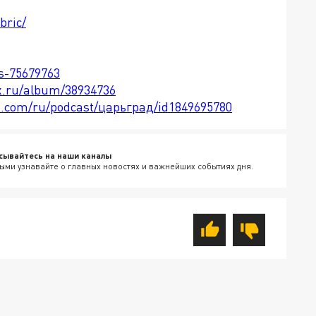
bric/
ts-75679763
x.ru/album/38934736
le.com/ru/podcast/царьград/id1849695780
сывайтесь на наши каналы
ыми узнавайте о главных новостях и важнейших событиях дня.