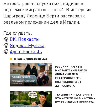
метро страшно спускаться, видишь в
подземке мигрантов – беги". В интервью
Царьграду Лоренцо Берти рассказал о
реальном положении дел в Италии.
Где слушать:
🎧
ВК. Подкасты
🎧
Яндекс. Музыка
🎧
Apple Podcasts
ПРЕДЫДУЩИЕ ВЫПУСКИ
РУССКИХ ТАМ НЕТ:
МИГРАНТСКИЙ РАЙОН
ОБНАРУЖИЛИ В
ЕКАТЕРИНБУРГЕ –
ПОДРОБНОСТИ ОТ
ЖУРНАЛИСТА
"ЗА ДЕНЬГИ - ДА!" УЧИТЕ,
ЧТО ХОТИТЕ. НО В ЧАСТНЫХ
ВУЗАХ – ЛОГИКА ЭКСПЕРТА