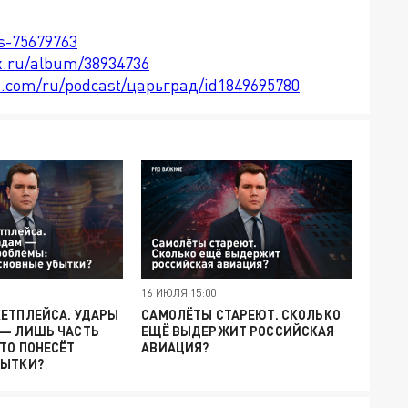
ts-75679763
x.ru/album/38934736
le.com/ru/podcast/царьград/id1849695780
16 ИЮЛЯ 15:00
КЕТПЛЕЙСА. УДАРЫ
САМОЛЁТЫ СТАРЕЮТ. СКОЛЬКО
 — ЛИШЬ ЧАСТЬ
ЕЩЁ ВЫДЕРЖИТ РОССИЙСКАЯ
ТО ПОНЕСЁТ
АВИАЦИЯ?
БЫТКИ?