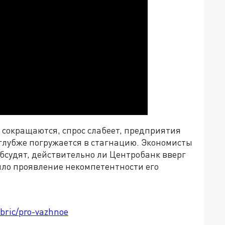
 сокращаются, спрос слабеет, предприятия
 глубже погружается в стагнацию. Экономисты
судят, действительно ли Центробанк вверг
было проявление некомпетентности его
ubric/pro-vazhnoe