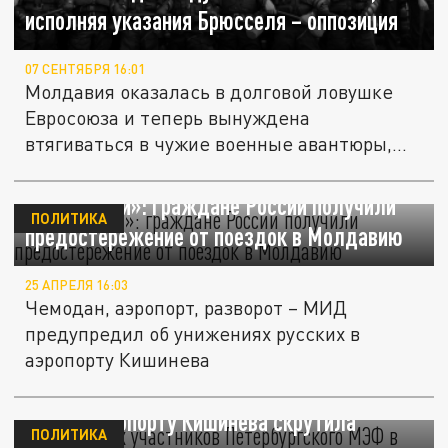
исполняя указания Брюсселя – оппозиция
07 СЕНТЯБРЯ 16:01
Молдавия оказалась в долговой ловушке
Евросоюза и теперь вынуждена
втягиваться в чужие военные авантюры,...
«Есть риски»: граждане России получили
ПОЛИТИКА
предостережение от поездок в Молдавию
25 АПРЕЛЯ 16:03
Чемодан, аэропорт, разворот – МИД
предупредил об унижениях русских в
аэропорту Кишинева
Молдавских участников Петербургского
МЭФ в аэропорту Кишинева скрутила
ПОЛИТИКА