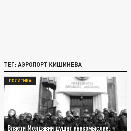
ТЕГ: АЭРОПОРТ КИШИНЕВА
ПОЛИТИКА
Власти Молдавии душат инакомыслие,