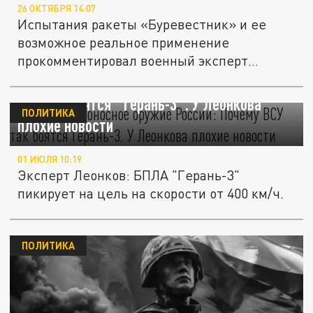
26 ОКТЯБРЯ 14:07
Испытания ракеты «Буревестник» и ее
возможное реальное применение
прокомментировал военный эксперт
Алексей...
Новое смертоносное оружие России: Почему
ВСУ так боятся "Герань-3". У Леонкова
ПОЛИТИКА
плохие новости
01 ИЮЛЯ 10:19
Эксперт Леонков: БПЛА "Герань-3"
пикирует на цель на скорости от 400 км/ч.
ПОЛИТИКА