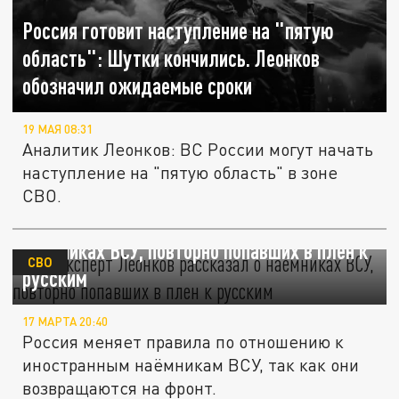
Россия готовит наступление на "пятую
область": Шутки кончились. Леонков
обозначил ожидаемые сроки
19 МАЯ 08:31
Аналитик Леонков: ВС России могут начать
наступление на "пятую область" в зоне
СВО.
Военэксперт Леонков рассказал о
наёмниках ВСУ, повторно попавших в плен к
СВО
русским
17 МАРТА 20:40
Россия меняет правила по отношению к
иностранным наёмникам ВСУ, так как они
возвращаются на фронт.