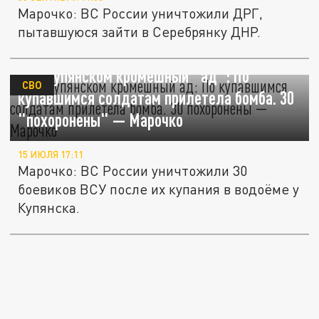
Марочко: ВС России уничтожили ДРГ,
пытавшуюся зайти в Серебрянку ДНР.
Под Купянском кромешный "ад": По
СВО
купавшимся солдатам прилетела бомба. 30
"похоронены" — Марочко
15 ИЮЛЯ 17:11
Марочко: ВС России уничтожили 30
боевиков ВСУ после их купания в водоёме у
Купянска.