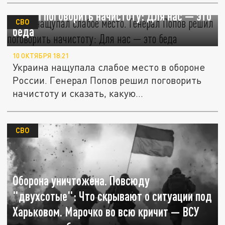
Враг нащупал слабое место. Генерал Попов
решил поговорить начистоту: Для нас — это
СВО
беда
10 ОКТЯБРЯ 18:21
Украина нащупала слабое место в обороне
России. Генерал Попов решил поговорить
начистоту и сказать, какую...
СВО
Оборона уничтожена. Повсюду
"двухсотые": Что скрывают о ситуации под
Харьковом. Марочко во всю кричит — ВСУ