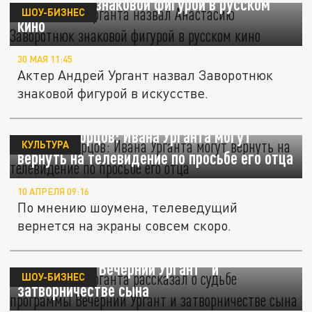
Заворотнюк знаковой фигурой в русском
ШОУ-БИЗНЕС
кино
30 МАЯ 11:45
Актер Андрей Ургант назвал Заворотнюк
знаковой фигурой в искусстве.
Сергей Дворцов: Ивана Урганта могут
КУЛЬТУРА
вернуть на телевидение по просьбе его отца
10 АПРЕЛЯ 09:16
По мнению шоумена, телеведущий
вернется на экраны совсем скоро.
Отец Ивана Урганта рассказал о судьбе
программы "Вечерний Ургант" и
ШОУ-БИЗНЕС
затворничестве сына