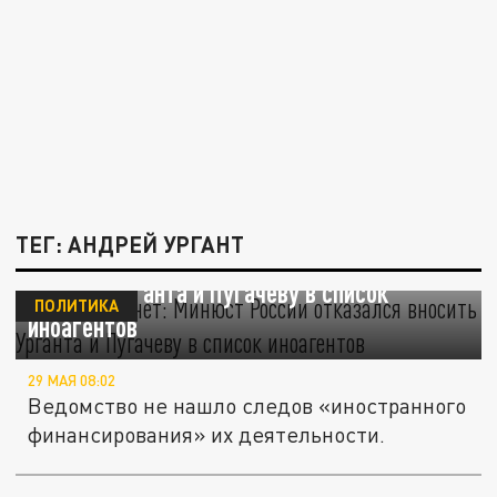
ТЕГ: АНДРЕЙ УРГАНТ
Оснований нет: Минюст России отказался
вносить Урганта и Пугачеву в список
ПОЛИТИКА
иноагентов
29 МАЯ 08:02
Ведомство не нашло следов «иностранного
финансирования» их деятельности.
Отец Ивана Урганта назвал Анастасию