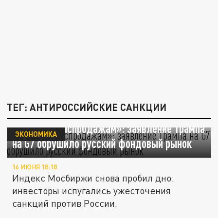
ТЕГ: АНТИРОССИЙСКИЕ САНКЦИИ
«Сигнал к распродажам»: заявление Трампа
ЭКОНОМИКА
на G7 обрушило русский фондовый рынок
16 ИЮНЯ 18:18
Индекс Мосбиржи снова пробил дно:
инвесторы испугались ужесточения
санкций против России.