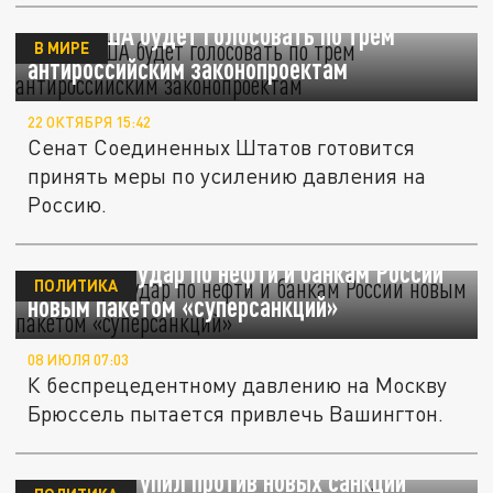
Сенат США будет голосовать по трём
В МИРЕ
антироссийским законопроектам
22 ОКТЯБРЯ 15:42
Сенат Соединенных Штатов готовится
принять меры по усилению давления на
Россию.
ЕС готовит удар по нефти и банкам России
ПОЛИТИКА
новым пакетом «суперсанкций»
08 ИЮЛЯ 07:03
К беспрецедентному давлению на Москву
Брюссель пытается привлечь Вашингтон.
Трамп выступил против новых санкций