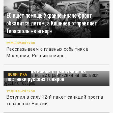
ЕС ищет помощь Украине, иначе фронт
обвалится летом, а Кишинев отправляет
Тирасполь «в игнор»
29 ФЕВРАЛЯ 19:00
Рассказываем о главных событиях в
Молдавии, России и мире.
Европа ввела новые ограничения на
ПОЛИТИКА
поставки русских товаров
19 ДЕКАБРЯ 12:50
Вступил в силу 12-й пакет санкций против
товаров из России.