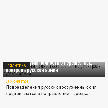
Поселок Шумы полностью перешел под
ПОЛИТИКА
контроль русской армии
29 ИЮНЯ 17:01
Подразделения русских вооруженных сил
продвигаются в направлении Торецка.
Ситуация на Украине 18 июня - последние