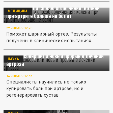
Ученые нашли способ облегчения: колени
МЕДИЦИНА
при артрите больше не болят
29 ЯНВАРЯ 12:28
Поможет шарнирный ортез. Результаты
получены в клинических испытаниях.
Ученые совершили новый прорыв в лечении
НАУКА
артроза
14 ЯНВАРЯ 12:55
Специалисты научились не только
купировать боль при артрозе, но и
регенерировать сустав