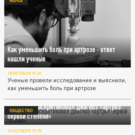
НАУКА
Как уменьшить боль при артрозе - ответ
нашли ученые
18 ОКТЯБРЯ 17:49
Ученые провели исследование и выяснили,
как уменьшить боль при артрозе
Мясников раскритиковал диагноз «артроз
ОБЩЕСТВО
первой степени»
10 ОКТЯБРЯ 19:15