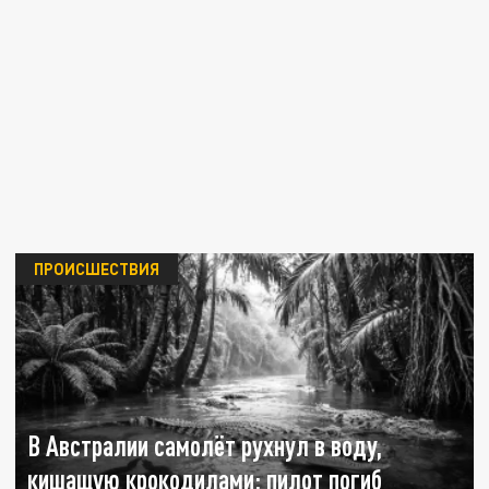
ПРОИСШЕСТВИЯ
В Австралии самолёт рухнул в воду,
кишащую крокодилами: пилот погиб