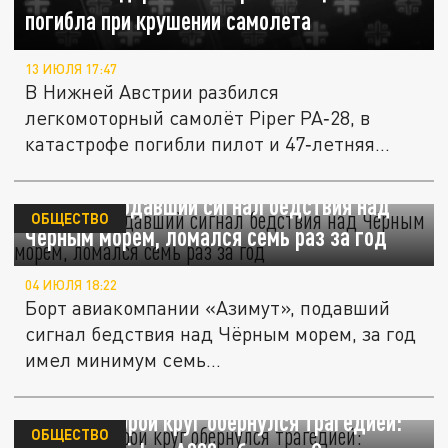
погибла при крушении самолета
13 ИЮЛЯ 17:47
В Нижней Австрии разбился
легкомоторный самолёт Piper PA‑28, в
катастрофе погибли пилот и 47‑летняя...
Самолет, подавший сигнал бедствия над
ОБЩЕСТВО
Чёрным морем, ломался семь раз за год
04 ИЮЛЯ 18:22
Борт авиакомпании «Азимут», подавший
сигнал бедствия над Чёрным морем, за год
имел минимум семь...
Уход на второй круг обернулся трагедией:
ОБЩЕСТВО