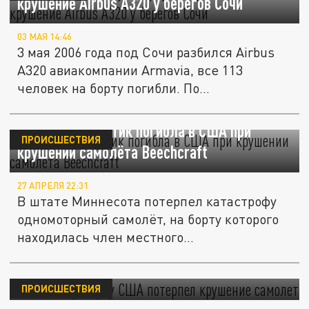
крушение Airbus A320 у берегов Сочи
03 МАЯ 14:46
3 мая 2006 года под Сочи разбился Airbus
A320 авиакомпании Armavia, все 113
человек на борту погибли. По...
Daily Star: политик погибла в США при
ПРОИСШЕСТВИЯ
крушении самолёта Beechcraft
27 АПРЕЛЯ 22:31
В штате Миннесота потерпел катастрофу
одномоторный самолёт, на борту которого
находилась член местного...
NBC: В аэропорту США потерпел крушение
самолет
ПРОИСШЕСТВИЯ