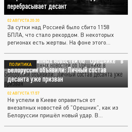
перебрасывает десант
02 АВГУСТА 20:30
За сутки над Россией было сбито 1158
БПЛА, что стало рекордом. В некоторых
регионах есть жертвы. На фоне этого...
После внезапных новостей об "Орешнике" в
ПОЛИТИКА
Белоруссии объявили: Личный состав
десанта уже призван
02 АВГУСТА 17:57
Не успели в Киеве оправиться от
внезапных новостей об "Орешник", как из
Белоруссии пришёл новый удар. В
Минске...