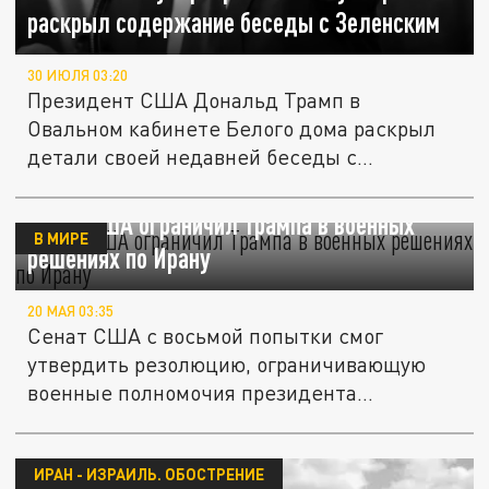
раскрыл содержание беседы с Зеленским
30 ИЮЛЯ 03:20
Президент США Дональд Трамп в
Овальном кабинете Белого дома раскрыл
детали своей недавней беседы с
Владимиром...
Сенат США ограничил Трампа в военных
В МИРЕ
решениях по Ирану
20 МАЯ 03:35
Сенат США с восьмой попытки смог
утвердить резолюцию, ограничивающую
военные полномочия президента
Дональда...
ИРАН - ИЗРАИЛЬ. ОБОСТРЕНИЕ