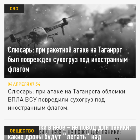
СВО
Слюсарь: при ракетной атаке на Таганрог
был поврежден сухогруз под иностранным
флагом
04 АПРЕЛЯ 07:54
Слюсарь: при атаке на Таганрога обломки
БПЛА ВСУ повредили сухогруз под
иностранным флагом.
Беспилотники в небе – не повод для паники:
ОБЩЕСТВО
какие дроны будут "летать" над