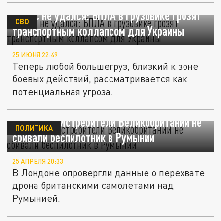
Фокус не удался: БПЛА в грузовике грозят
СВО
транспортным коллапсом для Украины
25 ИЮНЯ 22:49
Теперь любой большегруз, близкий к зоне
боевых действий, рассматривается как
потенциальная угроза.
Sky News: Истребители Великобритании не
ПОЛИТИКА
сбивали беспилотник в Румынии
25 АПРЕЛЯ 20:33
В Лондоне опровергли данные о перехвате
дрона британскими самолетами над
Румынией.