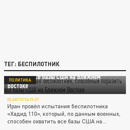
ТЕГ: БЕСПИЛОТНИК
Иран испытал беспилотник, способный
поразить все базы США на Ближнем
ПОЛИТИКА
Востоке
05 АВГУСТА 15:57
Иран провёл испытания беспилотника
«Хадид 110», который, по данным военных,
способен охватить все базы США на...