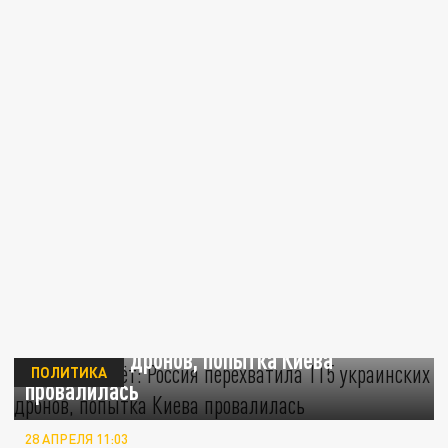
Ночной налёт: Россия перехватила 115
украинских дронов, попытка Киева
ПОЛИТИКА
провалилась
28 АПРЕЛЯ 11:03