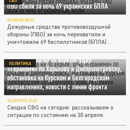
СВО
ПВО сбили за ночь 69 украинских БПЛА
03 ИЮЛЯ 08:47
Дежурные средства противовоздушной
обороны (ПВО) за ночь перехватили и
уничтожили 69 беспилотников (БПЛА)...
СВО – сводка на 30 апреля: удар
ПОЛИТИКА
«Геранями» по Харькову и Днепропетровску,
обстановка на Курском и Белгородском
направлениях, новости с линии фронта
30 АПРЕЛЯ 12:02
Сводка СВО на сегодня: рассказываем о
ситуации по состоянию на 30 апреля.