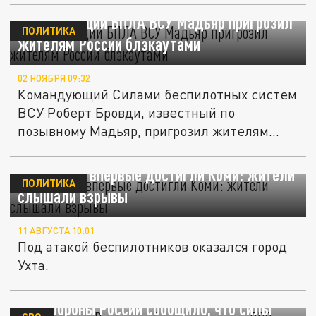
Командующий БПЛА ВСУ Мадьяр пригрозил
ПОЛИТИКА
жителям России блэкаутами
02 НОЯБРЯ 09:32
Командующий Силами беспилотных систем
ВСУ Роберт Бровди, известный по
позывному Мадьяр, пригрозил жителям...
Дроны ВСУ впервые достигли Коми: жители
ПОЛИТИКА
слышали взрывы
11 АВГУСТА 10:01
Под атакой беспилотников оказался город
Ухта.
Минобороны России сообщило, что силы