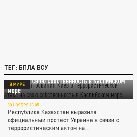
ТЕГ: БПЛА ВСУ
Казахстан обвинил Киев в террористической
атаке на свою собственность в Каспийском
В МИРЕ
море
30 НОЯБРЯ 10:05
Республика Казахстан выразила
официальный протест Украине в связи с
террористическим актом на
инфраструктуре...