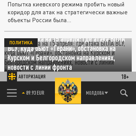
Попытка киевского режима пробить новый
коридор для атак на стратегически важные
объекты России была...
СВО – сводка на 15 апреля: где атака БПЛА
ПОЛИТИКА
ВСУ, куда бьют «Герани», обстановка на
Курском и Белгородском направлениях,
новости с линии фронта
18+
АВТОРИЗАЦИЯ
15 АПРЕЛЯ 13:32
Сводка СВО на сегодня: рассказываем о
85.64 BRENT
МОЛДОВА
ситуации по состоянию на 15 апреля.
Минобороны России: силы ПВО сбили за
ПОЛИТИКА
ночь 36 украинских БПЛА