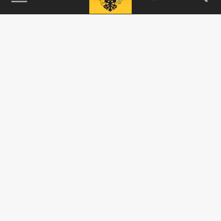
115093, г. Москва, переулок Партийный,
д.1, к.57, стр.3, эт.1, пом.I, ком.45