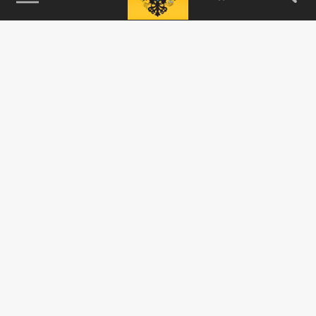
115093, г. Москва, переулок Партийный,
д.1, к.57, стр.3, эт.1, пом.I, ком.45