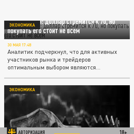
Шнейдерман: доллар стремится к 70, но
ЭКОНОМИКА
покупать его стоит не всем
30 МАЯ 17:48
Аналитик подчеркнул, что для активных
участников рынка и трейдеров
оптимальным выбором являются
инструменты...
ЭКОНОМИКА
18+
АВТОРИЗАЦИЯ