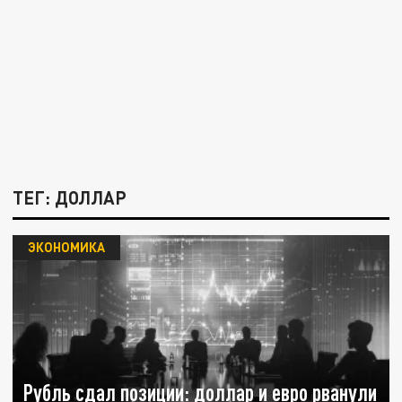
ТЕГ: ДОЛЛАР
ЭКОНОМИКА
Рубль сдал позиции: доллар и евро рванули