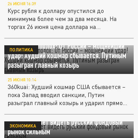
26 ИЮНЯ 16:39
Курс рубля к доллару опустился до
минимума более чем за два месяца. На
торгах 26 июня цена доллара на
Мосбирже...
В США переполох: От России – мощнейший
ПОЛИТИКА
удар! Худший кошмар сбывается. Путиным
разыгран главный козырь
25 ИЮНЯ 10:14
360kuai: Худший кошмар США сбывается –
пока Запад вводил санкции, Путин
разыграл главный козырь и ударил прямо...
Трамп не хочет видеть русский фондовый
ЭКОНОМИКА
рынок сильным