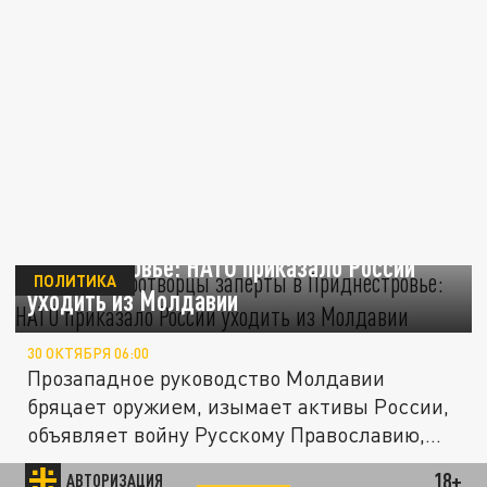
Русские миротворцы заперты в
Приднестровье: НАТО приказало России
ПОЛИТИКА
уходить из Молдавии
30 ОКТЯБРЯ 06:00
Прозападное руководство Молдавии
бряцает оружием, изымает активы России,
объявляет войну Русскому Православию,...
18+
АВТОРИЗАЦИЯ