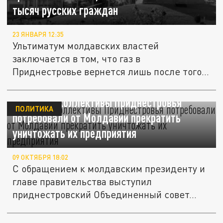
тысяч русских граждан
23 ЯНВАРЯ 12:35
Ультиматум молдавских властей
заключается в том, что газ в
Приднестровье вернется лишь после того,
как Россия...
Трудовые коллективы Приднестровья
ПОЛИТИКА
потребовали от Молдавии прекратить
уничтожать их предприятия
09 ОКТЯБРЯ 18:02
С обращением к молдавским президенту и
главе правительства выступил
приднестровский Объединенный совет...