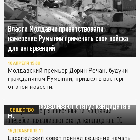
Власти Молдавии приветствовали
намерение Румынии применять свои войска
для интервенций
18 АПРЕЛЯ 15:08
Молдавский премьер Дорин Речан, будучи
гражданином Румынии, пришел в восторг
от этой новости.
Историческое решение: власти Молдавии
наперебой нахваливают статус кандидата в
ОБЩЕСТВО
ЕС
15 ДЕКАБРЯ 15:11
Европейский совет принял решение начать