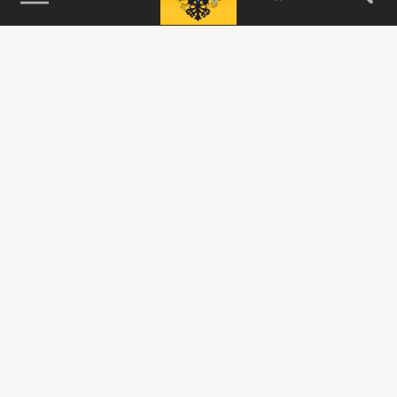
115093, г. Москва, переулок Партийный,
д.1, к.57, стр.3, эт.1, пом.I, ком.45