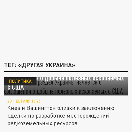
ТЕГ: «ДРУГАЯ УКРАИНА»
Медведчук: раздел Украины начнется с
соглашения о добыче полезных ископаемых
ПОЛИТИКА
с США
28 ФЕВРАЛЯ 13:25
Киев и Вашингтон близки к заключению
сделки по разработке месторождений
редкоземельных ресурсов.