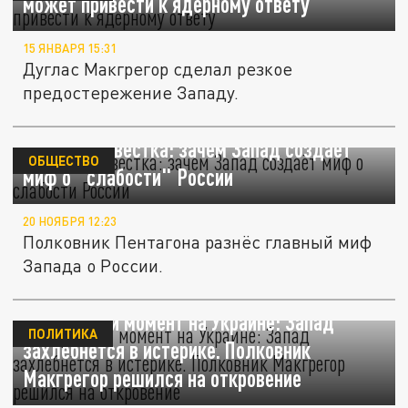
может привести к ядерному ответу
15 ЯНВАРЯ 15:31
Дуглас Макгрегор сделал резкое
предостережение Западу.
Скрытая повестка: зачем Запад создаёт
ОБЩЕСТВО
миф о "слабости" России
20 НОЯБРЯ 12:23
Полковник Пентагона разнёс главный миф
Запада о России.
Поворотный момент на Украине: Запад
ПОЛИТИКА
захлебнётся в истерике. Полковник
Макгрегор решился на откровение