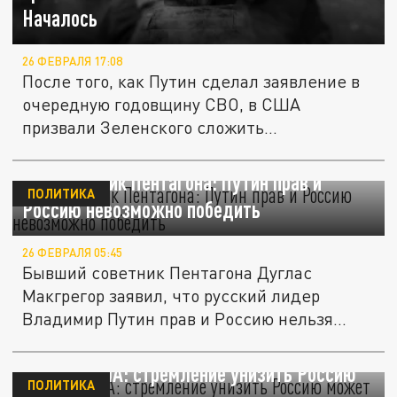
Началось
26 ФЕВРАЛЯ 17:08
После того, как Путин сделал заявление в
очередную годовщину СВО, в США
призвали Зеленского сложить...
Экс-советник Пентагона: Путин прав и
ПОЛИТИКА
Россию невозможно победить
26 ФЕВРАЛЯ 05:45
Бывший советник Пентагона Дуглас
Макгрегор заявил, что русский лидер
Владимир Путин прав и Россию нельзя...
Офицер США: стремление унизить Россию
ПОЛИТИКА