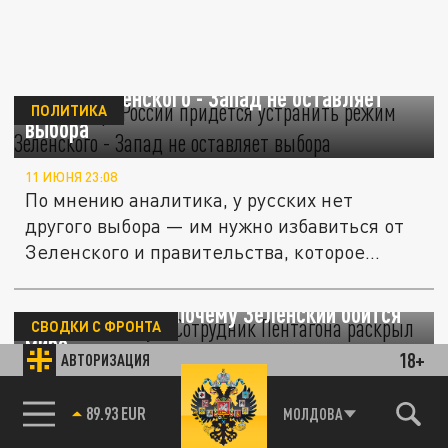
Макгрегор: России придется устранить
режим Зеленского - Запад не оставляет
ПОЛИТИКА
выбора
11 ИЮНЯ 23:08
По мнению аналитика, у русских нет
другого выбора — им нужно избавиться от
Зеленского и правительства, которое...
Его везде найдут. Сотрудник Пентагона
раскрыл секрет, почему Зеленский боится
СВОДКИ С ФРОНТА
мира
18+
АВТОРИЗАЦИЯ
29 МАЯ 06:00
85.64 BRENT
МОЛДОВА
Мирное соглашение и полное прекращение
огня означает только то, что украинская