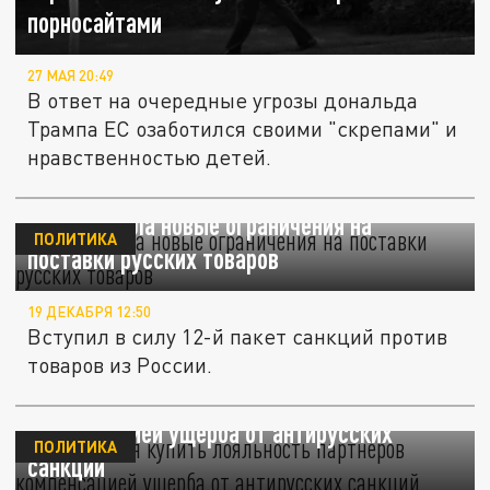
порносайтами
27 МАЯ 20:49
В ответ на очередные угрозы дональда
Трампа ЕС озаботился своими "скрепами" и
нравственностью детей.
Европа ввела новые ограничения на
ПОЛИТИКА
поставки русских товаров
19 ДЕКАБРЯ 12:50
Вступил в силу 12-й пакет санкций против
товаров из России.
ЕС пытается купить лояльность партнеров
компенсацией ущерба от антирусских
ПОЛИТИКА
санкций