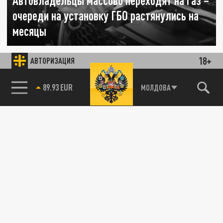
Автовладельцы массово переходят на газ –
очереди на установку ГБО растянулись на
месяцы
07 ИЮЛЯ 19:13
18+
АВТОРИЗАЦИЯ
Водители, уставшие от пустых АЗС и
дорогого бензина, бросились устанавливать
85.64 BRENT
МОЛДОВА
газовое оборудование. Однако и...
ПОЛИТИКА
"Объясните ей уже": Христофору высмеял