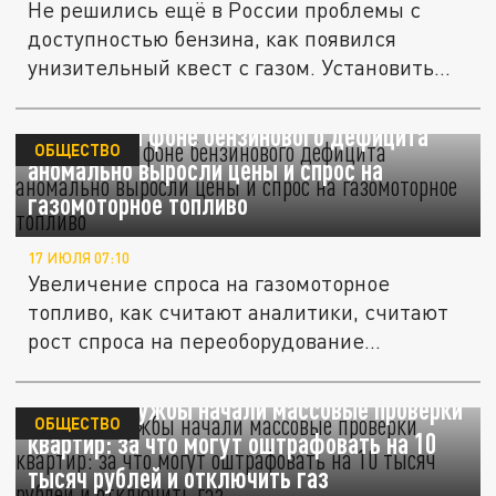
Не решились ещё в России проблемы с
доступностью бензина, как появился
унизительный квест с газом. Установить...
В Питере на фоне бензинового дефицита
ОБЩЕСТВО
аномально выросли цены и спрос на
газомоторное топливо
17 ИЮЛЯ 07:10
Увеличение спроса на газомоторное
топливо, как считают аналитики, считают
рост спроса на переоборудование...
Газовые службы начали массовые проверки
ОБЩЕСТВО
квартир: за что могут оштрафовать на 10
тысяч рублей и отключить газ