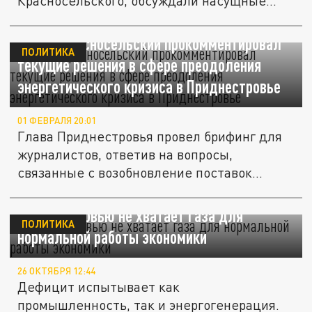
Красносельского, обсуждали насущные...
Вадим Красносельский прокомментировал
ПОЛИТИКА
текущие решения в сфере преодоления
энергетического кризиса в Приднестровье
01 ФЕВРАЛЯ 20:01
Глава Приднестровья провел брифинг для
журналистов, ответив на вопросы,
связанные с возобновление поставок...
Приднестровью не хватает газа для
ПОЛИТИКА
нормальной работы экономики
26 ОКТЯБРЯ 12:44
Дефицит испытывает как
промышленность, так и энергогенерация.