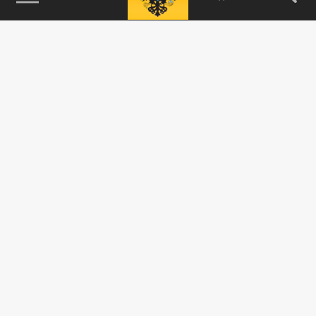
115093, г. Москва, переулок Партийный,
д.1, к.57, стр.3, эт.1, пом.I, ком.45